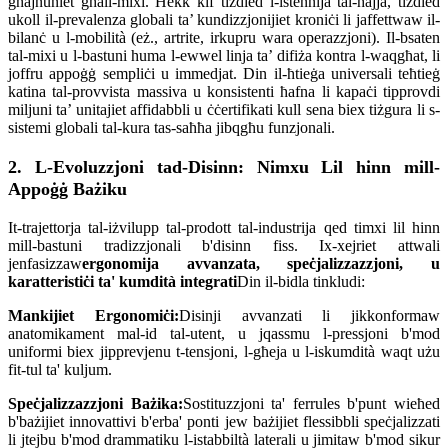
għajnuniet għall-mixi. Hekk kif tiżdied l-istennija tal-ħajja, tiżdied
ukoll il-prevalenza globali ta’ kundizzjonijiet kroniċi li jaffettwaw il-
bilanċ u l-mobilità (eż., artrite, irkupru wara operazzjoni). Il-bsaten
tal-mixi u l-bastuni huma l-ewwel linja ta’ difiża kontra l-waqgħat, li
joffru appoġġ sempliċi u immedjat. Din il-ħtieġa universali teħtieġ
katina tal-provvista massiva u konsistenti ħafna li kapaċi tipprovdi
miljuni ta’ unitajiet affidabbli u ċċertifikati kull sena biex tiżgura li s-
sistemi globali tal-kura tas-saħħa jibqgħu funzjonali.
2. L-Evoluzzjoni tad-Disinn: Nimxu Lil hinn mill-
Appoġġ Bażiku
It-trajettorja tal-iżvilupp tal-prodott tal-industrija qed timxi lil hinn
mill-bastuni tradizzjonali b'disinn fiss. Ix-xejriet attwali
jenfasizzaw
ergonomija avvanzata, speċjalizzazzjoni, u
karatteristiċi ta' kumdità integrati
Din il-bidla tinkludi:
Mankijiet Ergonomiċi:
Disinji avvanzati li jikkonformaw
anatomikament mal-id tal-utent, u jqassmu l-pressjoni b'mod
uniformi biex jipprevjenu t-tensjoni, l-għeja u l-iskumdità waqt użu
fit-tul ta' kuljum.
Speċjalizzazzjoni Bażika:
Sostituzzjoni ta' ferrules b'punt wieħed
b'bażijiet innovattivi b'erba' ponti jew bażijiet flessibbli speċjalizzati
li jtejbu b'mod drammatiku l-istabbiltà laterali u jimitaw b'mod sikur