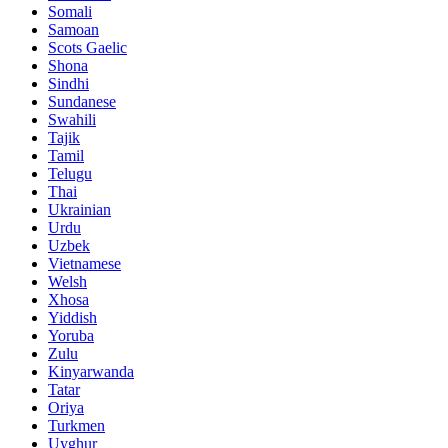
Somali
Samoan
Scots Gaelic
Shona
Sindhi
Sundanese
Swahili
Tajik
Tamil
Telugu
Thai
Ukrainian
Urdu
Uzbek
Vietnamese
Welsh
Xhosa
Yiddish
Yoruba
Zulu
Kinyarwanda
Tatar
Oriya
Turkmen
Uyghur