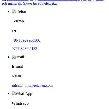
roti manwali
,
Siġġu tar-roti elettriku
,
Telefon
Tel
+86 13929900506
0757-8230 4182
E-mail
E-mail
sales1@nhwheelchair.com
Whatsapp