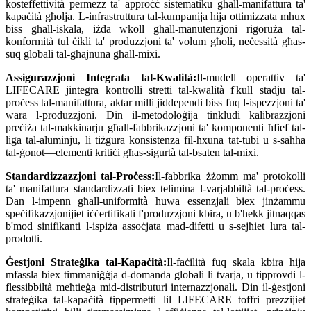
kosteffettività permezz ta' approċċ sistematiku għall-manifattura ta'
kapaċità għolja. L-infrastruttura tal-kumpanija hija ottimizzata mhux
biss għall-iskala, iżda wkoll għall-manutenzjoni rigoruża tal-
konformità tul ċikli ta' produzzjoni ta' volum għoli, neċessità għas-
suq globali tal-għajnuna għall-mixi.
Assigurazzjoni Integrata tal-Kwalità:
Il-mudell operattiv ta'
LIFECARE jintegra kontrolli stretti tal-kwalità f'kull stadju tal-
proċess tal-manifattura, aktar milli jiddependi biss fuq l-ispezzjoni ta'
wara l-produzzjoni. Din il-metodoloġija tinkludi kalibrazzjoni
preċiża tal-makkinarju għall-fabbrikazzjoni ta' komponenti ħfief tal-
liga tal-aluminju, li tiżgura konsistenza fil-ħxuna tat-tubi u s-saħħa
tal-ġonot—elementi kritiċi għas-sigurtà tal-bsaten tal-mixi.
Standardizzazzjoni tal-Proċess:
Il-fabbrika żżomm ma' protokolli
ta' manifattura standardizzati biex telimina l-varjabbiltà tal-proċess.
Dan l-impenn għall-uniformità huwa essenzjali biex jinżammu
speċifikazzjonijiet iċċertifikati f'produzzjoni kbira, u b'hekk jitnaqqas
b'mod sinifikanti l-ispiża assoċjata mad-difetti u s-sejħiet lura tal-
prodotti.
Ġestjoni Strateġika tal-Kapaċità:
Il-faċilità fuq skala kbira hija
mfassla biex timmaniġġja d-domanda globali li tvarja, u tipprovdi l-
flessibbiltà meħtieġa mid-distributuri internazzjonali. Din il-ġestjoni
strateġika tal-kapaċità tippermetti lil LIFECARE toffri prezzijiet