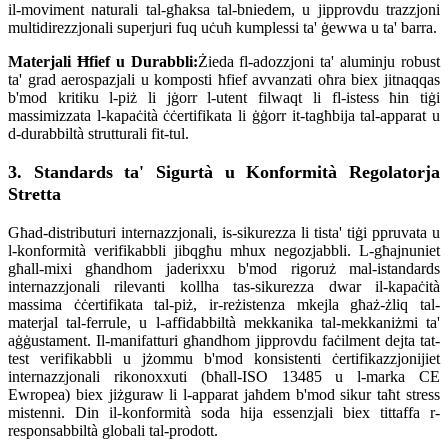
il-moviment naturali tal-għaksa tal-bniedem, u jipprovdu trazzjoni
multidirezzjonali superjuri fuq uċuħ kumplessi ta' ġewwa u ta' barra.
Materjali Ħfief u Durabbli:
Żieda fl-adozzjoni ta' aluminju robust
ta' grad aerospazjali u komposti ħfief avvanzati oħra biex jitnaqqas
b'mod kritiku l-piż li jġorr l-utent filwaqt li fl-istess ħin tiġi
massimizzata l-kapaċità ċċertifikata li ġġorr it-tagħbija tal-apparat u
d-durabbiltà strutturali fit-tul.
3. Standards ta' Sigurtà u Konformità Regolatorja
Stretta
Għad-distributuri internazzjonali, is-sikurezza li tista' tiġi ppruvata u
l-konformità verifikabbli jibqgħu mhux negozjabbli. L-għajnuniet
għall-mixi għandhom jaderixxu b'mod rigoruż mal-istandards
internazzjonali rilevanti kollha tas-sikurezza dwar il-kapaċità
massima ċċertifikata tal-piż, ir-reżistenza mkejla għaż-żliq tal-
materjal tal-ferrule, u l-affidabbiltà mekkanika tal-mekkaniżmi ta'
aġġustament. Il-manifatturi għandhom jipprovdu faċilment dejta tat-
test verifikabbli u jżommu b'mod konsistenti ċertifikazzjonijiet
internazzjonali rikonoxxuti (bħall-ISO 13485 u l-marka CE
Ewropea) biex jiżguraw li l-apparat jaħdem b'mod sikur taħt stress
mistenni. Din il-konformità soda hija essenzjali biex tittaffa r-
responsabbiltà globali tal-prodott.