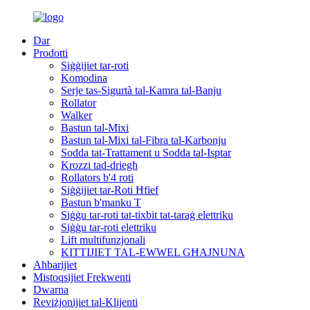
Dar
Prodotti
Siġġijiet tar-roti
Komodina
Serje tas-Sigurtà tal-Kamra tal-Banju
Rollator
Walker
Bastun tal-Mixi
Bastun tal-Mixi tal-Fibra tal-Karbonju
Sodda tat-Trattament u Sodda tal-Isptar
Krozzi tad-driegħ
Rollators b'4 roti
Siġġijiet tar-Roti Ħfief
Bastun b'manku T
Siġġu tar-roti tat-tixbit tat-taraġ elettriku
Siġġu tar-roti elettriku
Lift multifunzjonali
KITTIJIET TAL-EWWEL GĦAJNUNA
Aħbarijiet
Mistoqsijiet Frekwenti
Dwarna
Reviżjonijiet tal-Klijenti