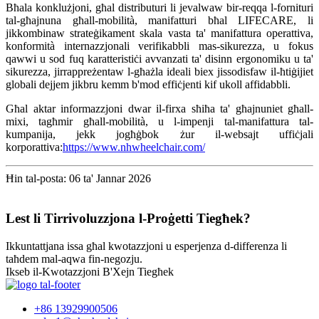
Bħala konklużjoni, għal distributuri li jevalwaw bir-reqqa l-fornituri
tal-għajnuna għall-mobilità, manifatturi bħal LIFECARE, li
jikkombinaw strateġikament skala vasta ta' manifattura operattiva,
konformità internazzjonali verifikabbli mas-sikurezza, u fokus
qawwi u sod fuq karatteristiċi avvanzati ta' disinn ergonomiku u ta'
sikurezza, jirrappreżentaw l-għażla ideali biex jissodisfaw il-ħtiġijiet
globali dejjem jikbru kemm b'mod effiċjenti kif ukoll affidabbli.
Għal aktar informazzjoni dwar il-firxa sħiħa ta' għajnuniet għall-
mixi, tagħmir għall-mobilità, u l-impenji tal-manifattura tal-
kumpanija, jekk jogħġbok żur il-websajt uffiċjali
korporattiva:
https://www.nhwheelchair.com/
Ħin tal-posta: 06 ta' Jannar 2026
Lest li Tirrivoluzzjona l-Proġetti Tiegħek?
Ikkuntattjana issa għal kwotazzjoni u esperjenza d-differenza li
taħdem mal-aqwa fin-negozju.
Ikseb il-Kwotazzjoni B'Xejn Tiegħek
+86 13929900506