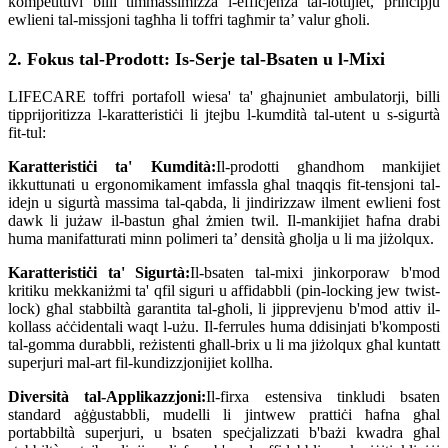
kompetittivi billi timmassimizza l-effiċjenza tal-lottijiet, prinċipju
ewlieni tal-missjoni tagħha li toffri tagħmir ta’ valur għoli.
2. Fokus tal-Prodott: Is-Serje tal-Bsaten u l-Mixi
LIFECARE toffri portafoll wiesa' ta' għajnuniet ambulatorji, billi
tipprijoritizza l-karatteristiċi li jtejbu l-kumdità tal-utent u s-sigurtà
fit-tul:
Karatteristiċi ta' Kumdità:
Il-prodotti għandhom mankijiet
ikkuttunati u ergonomikament imfassla għal tnaqqis fit-tensjoni tal-
idejn u sigurtà massima tal-qabda, li jindirizzaw ilment ewlieni fost
dawk li jużaw il-bastun għal żmien twil. Il-mankijiet ħafna drabi
huma manifatturati minn polimeri ta’ densità għolja u li ma jiżolqux.
Karatteristiċi ta' Sigurtà:
Il-bsaten tal-mixi jinkorporaw b'mod
kritiku mekkaniżmi ta' qfil siguri u affidabbli (pin-locking jew twist-
lock) għal stabbiltà garantita tal-għoli, li jipprevjenu b'mod attiv il-
kollass aċċidentali waqt l-użu. Il-ferrules huma ddisinjati b'komposti
tal-gomma durabbli, reżistenti għall-brix u li ma jiżolqux għal kuntatt
superjuri mal-art fil-kundizzjonijiet kollha.
Diversità tal-Applikazzjoni:
Il-firxa estensiva tinkludi bsaten
standard aġġustabbli, mudelli li jintwew prattiċi ħafna għal
portabbiltà superjuri, u bsaten speċjalizzati b'bażi ​​kwadra għal