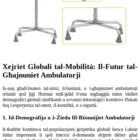
Xejriet Globali tal-Mobilità: Il-Futur tal-
Għajnuniet Ambulatorji
Is-suq għall-bsaten tal-mixi, il-bastuni, u l-għajnuniet ambulatorji
relatati qed jiġi ffurmat mill-ġdid b'rata mgħaġġla minn bidliet
demografiċi globali sinifikanti u avvanzi teknoloġiċi kontinwi ffukati
fuq l-esperjenza tal-utent, il-kumdità, u s-sigurtà.
1. Id-Demografija u ż-Żieda fil-Bżonnijiet Ambulatorji
It-tkabbir kontinwu tal-popolazzjoni ġerjatrika globali huwa l-aktar
fattur importanti li qed imexxi d-domanda dejjem tikber għal