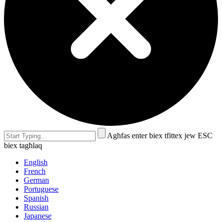
Agħfas enter biex tfittex jew ESC
biex tagħlaq
English
French
German
Portuguese
Spanish
Russian
Japanese