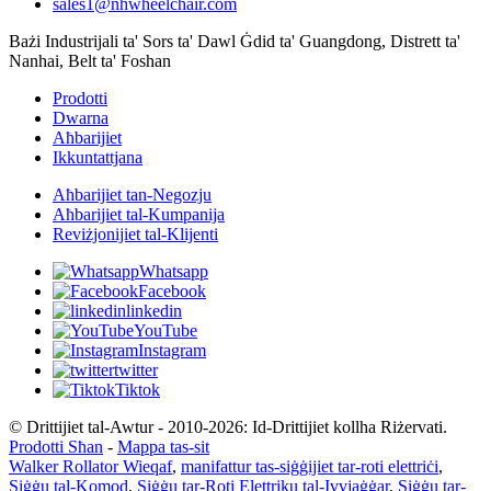
sales1@nhwheelchair.com
Bażi Industrijali ta' Sors ta' Dawl Ġdid ta' Guangdong, Distrett ta'
Nanhai, Belt ta' Foshan
Prodotti
Dwarna
Aħbarijiet
Ikkuntattjana
Aħbarijiet tan-Negozju
Aħbarijiet tal-Kumpanija
Reviżjonijiet tal-Klijenti
Whatsapp
Facebook
linkedin
YouTube
Instagram
twitter
Tiktok
© Drittijiet tal-Awtur - 2010-2026: Id-Drittijiet kollha Riżervati.
Prodotti Sħan
-
Mappa tas-sit
Walker Rollator Wieqaf
,
manifattur tas-siġġijiet tar-roti elettriċi
,
Siġġu tal-Komod
,
Siġġu tar-Roti Elettriku tal-Ivvjaġġar
,
Siġġu tar-