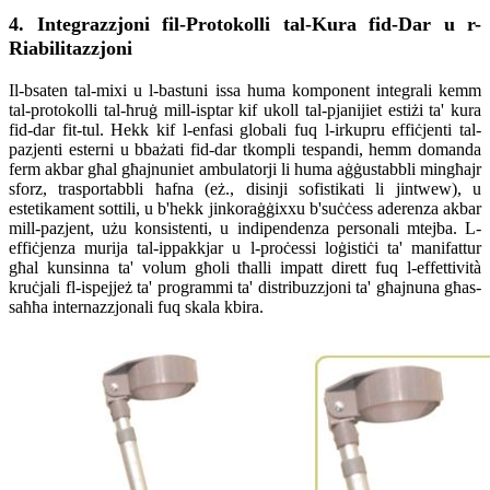
4. Integrazzjoni fil-Protokolli tal-Kura fid-Dar u r-
Riabilitazzjoni
Il-bsaten tal-mixi u l-bastuni issa huma komponent integrali kemm
tal-protokolli tal-ħruġ mill-isptar kif ukoll tal-pjanijiet estiżi ta' kura
fid-dar fit-tul. Hekk kif l-enfasi globali fuq l-irkupru effiċjenti tal-
pazjenti esterni u bbażati fid-dar tkompli tespandi, hemm domanda
ferm akbar għal għajnuniet ambulatorji li huma aġġustabbli mingħajr
sforz, trasportabbli ħafna (eż., disinji sofistikati li jintwew), u
estetikament sottili, u b'hekk jinkoraġġixxu b'suċċess aderenza akbar
mill-pazjent, użu konsistenti, u indipendenza personali mtejba. L-
effiċjenza murija tal-ippakkjar u l-proċessi loġistiċi ta' manifattur
għal kunsinna ta' volum għoli tħalli impatt dirett fuq l-effettività
kruċjali fl-ispejjeż ta' programmi ta' distribuzzjoni ta' għajnuna għas-
saħħa internazzjonali fuq skala kbira.