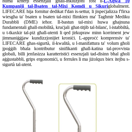
huma kriterji essenzjali għall-inklużjoni fost il-
L-Aqwa 10
Kumpaniji tal-Bsaten tal-Mixi Komdi u Sikuri
globalment.
LIFECARE hija fornitur dedikat f'dan is-settur, li jispeċjalizza f'firxa
wiesgħa ta' bsaten u bsaten tal-mixi flimkien ma' Tagħmir Mediku
Durabbli (DME) ieħor. Il-bastun tal-mixi huwa għajnuna
fundamentali għall-mobilità, kruċjali għat-titjib tal-bilanċ, l-istabbiltà,
u t-tkaxkir tal-piż għall-utenti li qed jirkupraw minn korriment jew
jimmaniġġjaw kundizzjonijiet kroniċi. L-approċċ komprensiv ta'
LIFECARE għas-sigurtà, il-kwalità, u l-manifattura ta' volum għoli
jpoġġih bħala kontributur sinifikanti għall-katina tal-provvista
globali, billi jenfasizza karatteristiċi essenzjali tad-disinn bħal għoli
aġġustabbli, grips ergonomiċi, u ferrules li ma jiżolqux biex itejbu s-
sigurtà tal-utent.