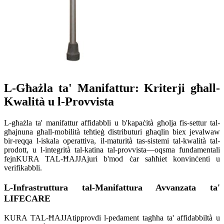
L-Għażla ta' Manifattur: Kriterji għall-
Kwalità u l-Provvista
L-għażla ta' manifattur affidabbli u b'kapaċità għolja fis-settur tal-
għajnuna għall-mobilità teħtieġ distributuri għaqlin biex jevalwaw
bir-reqqa l-iskala operattiva, il-maturità tas-sistemi tal-kwalità tal-
prodott, u l-integrità tal-katina tal-provvista—oqsma fundamentali
fejn
KURA TAL-ĦAJJA
juri b'mod ċar saħħiet konvinċenti u
verifikabbli.
L-Infrastruttura tal-Manifattura Avvanzata ta'
LIFECARE
KURA TAL-ĦAJJA
tipprovdi l-pedament tagħha ta' affidabbiltà u