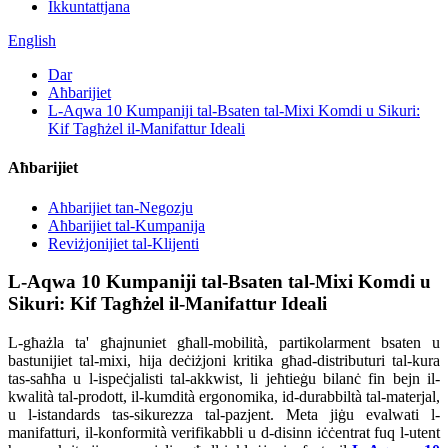
Ikkuntattjana
English
Dar
Aħbarijiet
L-Aqwa 10 Kumpaniji tal-Bsaten tal-Mixi Komdi u Sikuri:
Kif Tagħżel il-Manifattur Ideali
Aħbarijiet
Aħbarijiet tan-Negozju
Aħbarijiet tal-Kumpanija
Reviżjonijiet tal-Klijenti
L-Aqwa 10 Kumpaniji tal-Bsaten tal-Mixi Komdi u
Sikuri: Kif Tagħżel il-Manifattur Ideali
L-għażla ta' għajnuniet għall-mobilità, partikolarment bsaten u
bastunijiet tal-mixi, hija deċiżjoni kritika għad-distributuri tal-kura
tas-saħħa u l-ispeċjalisti tal-akkwist, li jeħtieġu bilanċ fin bejn il-
kwalità tal-prodott, il-kumdità ergonomika, id-durabbiltà tal-materjal,
u l-istandards tas-sikurezza tal-pazjent. Meta jiġu evalwati l-
manifatturi, il-konformità verifikabbli u d-disinn iċċentrat fuq l-utent