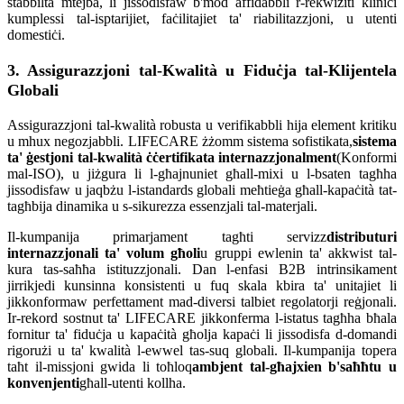
stabbiltà mtejba, li jissodisfaw b'mod affidabbli r-rekwiżiti kliniċi
kumplessi tal-isptarijiet, faċilitajiet ta' riabilitazzjoni, u utenti
domestiċi.
3. Assigurazzjoni tal-Kwalità u Fiduċja tal-Klijentela
Globali
Assigurazzjoni tal-kwalità robusta u verifikabbli hija element kritiku
u mhux negozjabbli. LIFECARE żżomm sistema sofistikata,
sistema
ta' ġestjoni tal-kwalità ċċertifikata internazzjonalment
(Konformi
mal-ISO), u jiżgura li l-għajnuniet għall-mixi u l-bsaten tagħha
jissodisfaw u jaqbżu l-istandards globali meħtieġa għall-kapaċità tat-
tagħbija dinamika u s-sikurezza essenzjali tal-materjali.
Il-kumpanija primarjament tagħti servizz
distributuri
internazzjonali ta' volum għoli
u gruppi ewlenin ta' akkwist tal-
kura tas-saħħa istituzzjonali. Dan l-enfasi B2B intrinsikament
jirrikjedi kunsinna konsistenti u fuq skala kbira ta' unitajiet li
jikkonformaw perfettament mad-diversi talbiet regolatorji reġjonali.
Ir-rekord sostnut ta' LIFECARE jikkonferma l-istatus tagħha bħala
fornitur ta' fiduċja u kapaċità għolja kapaċi li jissodisfa d-domandi
rigorużi u ta' kwalità l-ewwel tas-suq globali. Il-kumpanija topera
taħt il-missjoni gwida li toħloq
ambjent tal-għajxien b'saħħtu u
konvenjenti
għall-utenti kollha.